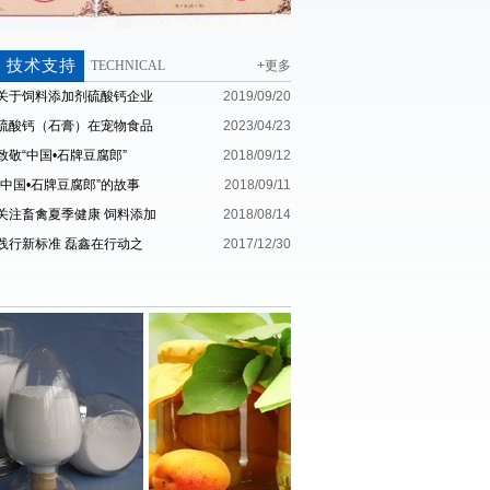
技术支持
TECHNICAL
+更多
关于饲料添加剂硫酸钙企业
2019/09/20
标准制定的规范依据
硫酸钙（石膏）在宠物食品
2023/04/23
中的应用（发表于《饲料博
致敬“中国•石牌豆腐郎”
2018/09/12
览》2019年第7期）
“中国•石牌豆腐郎”的故事
2018/09/11
关注畜禽夏季健康 饲料添加
2018/08/14
剂硫酸钙（石膏）粉有效防
践行新标准 磊鑫在行动之
2017/12/30
治畜禽夏季热应激
——成果篇