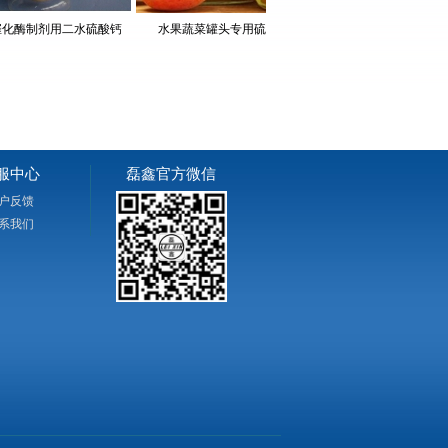
制剂用二水硫酸钙
水果蔬菜罐头专用硫酸钙（石膏）粉
食品级添加剂硫酸
服中心
磊鑫官方微信
户反馈
系我们