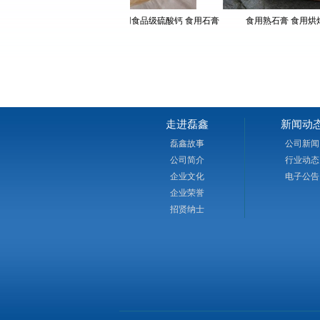
论文。主要产品有：医药级硫酸钙、食品级硫酸
酸钠 卡拉胶 琼脂 魔芋胶专用食品级硫酸钙 食用石膏
食用熟石膏 食用烘焙专
剂硫酸钙、人造石透明填充粉，凯色粉、涂料及
填料和特级半水纤膏粉、混合石膏粉、模型石膏
粉等九大系列50余种产品。公司享有自营进出口
全世界，是多家公司、集团和世界500强企业的
品远销到韩国、日本、俄罗斯、中国台湾、东南
东、非洲等国家和地区。公司紧靠207国道，焦
过，距汉江码头50公里，长江沙市港90公里。交
走进磊鑫
新闻动
确保及时供货。“待用户为上帝诚信为本，视质量
磊鑫故事
公司新闻
恒！”是我们的企业宗旨，与我们合作是您明智的
公司简介
行业动态
展是我们共同的目标！欢迎垂询，欢迎惠
企业文化
电子公告
顾！ Your Trusted Source For Food-Grade Calc
企业荣誉
——做全球更好的食品级硫酸钙（石膏）供应
招贤纳士
CGC·磊鑫石膏