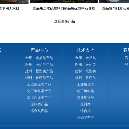
钙、饲料添加
用无水粉
食品用二水硫酸钙肉制品用硫酸钙石膏粉
食品酶饲料激活催化酶
化妆品功能性
粉，建筑石膏
查看更多产品
权，客户遍布
优秀供应商！产
亚、欧美、中
柳铁路穿境而
通运输便利，
态
产品中心
技术支持
客
为生命持之以
食用、食品类产品
食用、食品类
客
选择，共谋发
医用、医药类产品
医用、医药类
联
建材、模型类产品
建材、模型类
ium Sulfate！
饲料、兽药类产品
饲料、兽药类
商！ ——
工业用途类产品
工业用途类
化工填料类产品
化工填料类
农业用途类产品
农业用途类
原料类产品
原料类
综合类产品
综合类
基础资料类