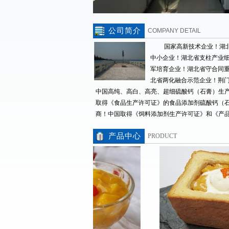
公司简介
COMPANY DETAIL
题
国家高新技术企业！湖
中小企业！湖北省支柱产业
军培育企业！湖北省守合同
北省两化融合示范企业！荆
中国高纯、高白、高亮、超细硫酸钙（石膏）生
取得《食品生产许可证》的食品添加剂硫酸钙（
商！中国取得《饲料添加剂生产许可证》和《产
硫酸钙供应商!中国取得《出口饲料生产、加工、
产品中心
PRODUCT
检疫注册登记证》饲料添加剂硫酸钙供应商！通过IS
际质量管理体系认证！通过ISO22000国际食品
证！通过HALAL国际清真认证！通过KOSHER犹
市磊鑫石膏制品有限公司成立于2002年，位于石
湖北省荆门市东宝区工业园幸福路，占地27000
家在业内享有盛誉的集石膏、石膏粉和硫酸钙制
产、销售于一体的高新技术企业。公司拥有 “磊鑫”
生”、“凯氏苏特”等5个国家注册商标，2个发明专
新型专利，50余篇自有技术应用研究，36篇权威