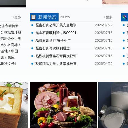
新闻动态
+更多
NEWS
+更多
磊鑫石膏公司开展安全培训
2026/07/22
北省专精特新
细分领域隐形冠
及应急演练
磊鑫石膏顺利通过ISO9001
2026/07/16
重信用企业！湖
和ISO22000双体系复审
磊鑫石膏举行“安全生产
2026/07/16
门市知名商标！
月”启动仪式暨全员安全培训
磊鑫石膏再次顺利通过
2026/07/16
产基地！中国
KOSHER认证年度续审
热烈祝贺磊鑫石膏再次获评
2026/07/16
石膏）供应
品批准文号》
国家高新技术企业
凝聚团队力量，共享成长喜
2026/04/29
存放企业检验
悦——磊鑫石膏第十五次积
O9001国
分制快乐会议圆满举行
安全管理体系认
太认证！ 荆门
膏资源富集的
余平方米，是一
品研发、生
、“杰普
利，18个实用
期刊发表技术