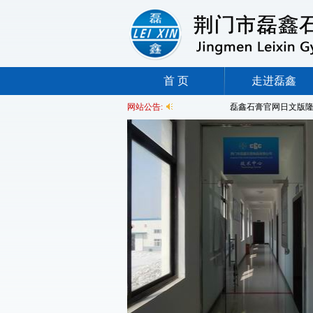
首 页
走进磊鑫
网站公告:
磊鑫石膏官网日文版隆
标