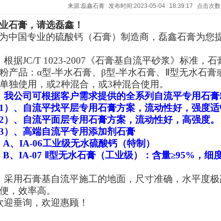
来源:
磊鑫石膏
发布时间:
2023-05-04 18:39:17
点击次数
业石膏，请选磊鑫！
为中国专业的硫酸钙（石膏）制造商，磊鑫石膏为您
、根据JC/T 1023-2007《石膏基自流平砂浆》标准
粉产品：α型-半水石膏、β型-半水石膏、
Ⅱ
型无水石膏
单独使用，或2种混合，或3种混合使用。
、我公司可根据客户需求提供的全系列自流平专用石膏
1）、自流平找平层专用石膏方案，流动性好，强度适
2）、自流平面层专用石膏方案，流动性好，高强度。
3）、高端自流平专用添加剂石膏
A
、IA-06工业级无水硫酸钙（特制）
B
、IA-07
Ⅱ
型无水石膏（工业级）：含量≥95%，细度
、采用石膏基自流平施工的地面，尺寸准确，水平度极
便，效率高。
欢迎垂询，欢迎惠顾！