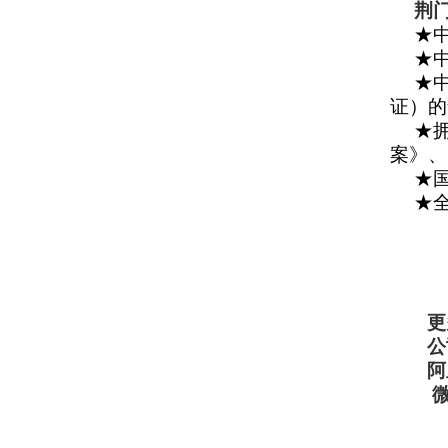
荆
★
★
★
证）的
★
案》、
★
★全
更
公
阿