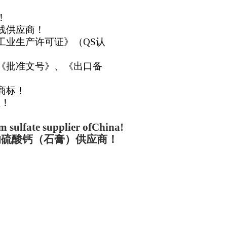
！
线供应商！
工业生产许可证》（QS认
《批准文号》、《出口备
商标！
证！
m sulfate supplier of
China
!
的硫酸钙（石膏）供应商！