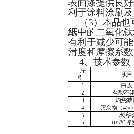
表面漆提供良好
利于涂料涂刷及
（3）本品也
纸
中的二氧化钛
有利于减少可能
滑度和摩擦系数
4
、技术参数
序
项目
号
1
白度
2
盐酸不
3
灼烧减
4
筛余物（45
5
水溶
6
105
℃
挥