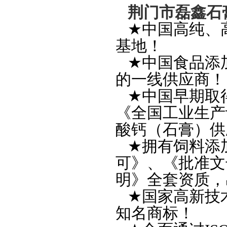
荆门市磊鑫石
★
中国高纯
、
基地
！
★
中国食品添
的一线供应商
！
★
中国早期取
《
全国工业生产
酸钙
（
石膏
）
供
★
拥有饲料添
可
》、《
批准文
明
》
全套资质
，
★
国家高新技
知名商标
！