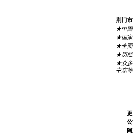
荆门市
★中国
★国家
★全面通
★历经
★众多
中东等
更
公
阿