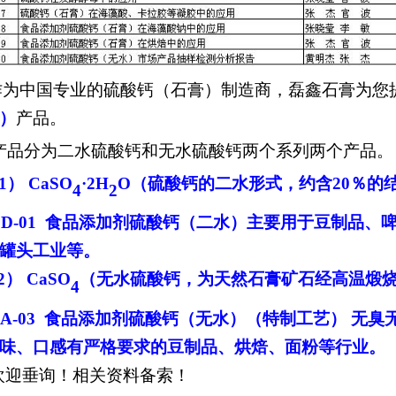
为中国专业的硫酸钙（石膏）制造商，磊鑫石膏为您
）
产品。
品分为二水硫酸钙和无水硫酸钙两个系列两个产品。
1）
CaSO
·2H
O
（
硫酸钙的二水形式，约含20％的
4
2
D-01 食品添加剂硫酸钙（二水）主要用于豆制品、
罐头工业等。
）
CaSO
（
无水硫酸钙，为天然石膏矿石经高温煅
4
A-03 食品添加剂硫酸钙（无水）（特制工艺） 无
味、口感有严格要求的豆制品、烘焙、面粉等行业。
垂询！相关资料备索！