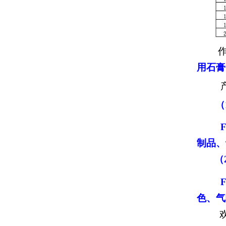
作
用石
膏
产
（
F
制品、
（2
F
色、气
欢迎