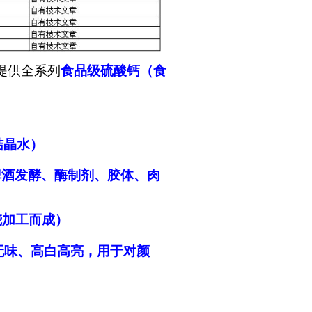
提供全系列
食品级硫酸钙
（
食
结晶水
）
啤酒发酵、酶制剂、胶体、肉
烧加工而成
）
臭无味、高白高亮，用于对颜